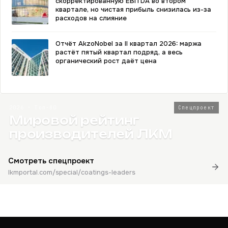
скорректированную EBITDA во втором
квартале, но чистая прибыль снизилась из-за
расходов на слияние
Отчёт AkzoNobel за II квартал 2026: маржа
растёт пятый квартал подряд, а весь
органический рост даёт цена
2026 · Топ-80
Спецпроект
Мировой рейтинг
производителей ЛКМ
Смотреть спецпроект
lkmportal.com/special/coatings-leaders