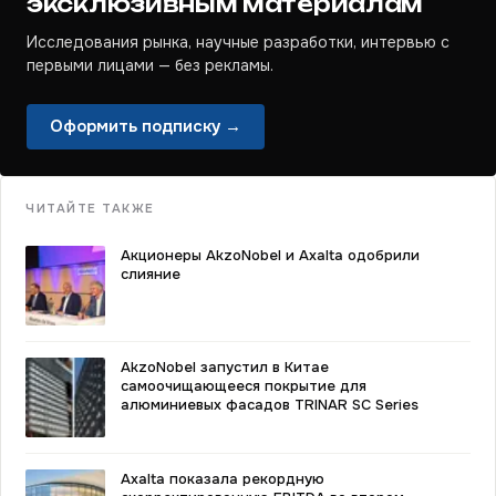
эксклюзивным материалам
Исследования рынка, научные разработки, интервью с
первыми лицами — без рекламы.
Оформить подписку →
ЧИТАЙТЕ ТАКЖЕ
Акционеры AkzoNobel и Axalta одобрили
слияние
AkzoNobel запустил в Китае
самоочищающееся покрытие для
алюминиевых фасадов TRINAR SC Series
Axalta показала рекордную