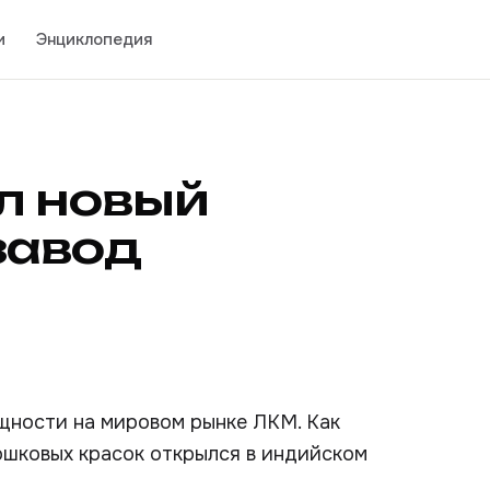
и
Энциклопедия
л новый
завод
щности на мировом рынке ЛКМ. Как
ошковых красок открылся в индийском