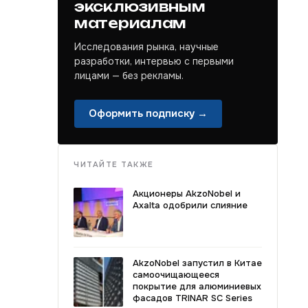
эксклюзивным
материалам
Исследования рынка, научные
разработки, интервью с первыми
лицами — без рекламы.
Оформить подписку →
ЧИТАЙТЕ ТАКЖЕ
Акционеры AkzoNobel и
Axalta одобрили слияние
AkzoNobel запустил в Китае
самоочищающееся
покрытие для алюминиевых
фасадов TRINAR SC Series