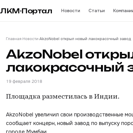
ЛКМ·Портал
Новости
Статьи
Компани
Главная
›
Новости
›
AkzoNobel открыл новый лакокрасочный завод
AkzoNobel откры
лакокрасочный 
19 февраля 2018
Площадка разместилась в Индии.
AkzoNobel увеличил свои производственные мо
сообщает концерн, новый завод по выпуску пор
городе Мумбаи.