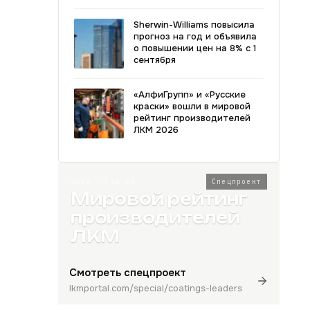
Sherwin-Williams повысила
прогноз на год и объявила
о повышении цен на 8% с 1
сентября
«АлфиГрупп» и «Русские
краски» вошли в мировой
рейтинг производителей
ЛКМ 2026
2026 · Топ-80
Спецпроект
Мировой рейтинг
производителей
ЛКМ
Смотреть спецпроект
lkmportal.com/special/coatings-leaders