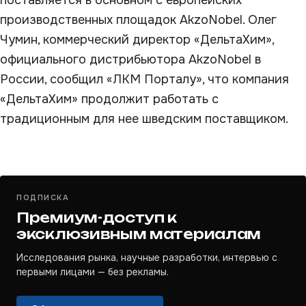
поставляется в основном с европейских
производственных площадок AkzoNobel. Олег
Чумин, коммерческий директор «ДельтаХим»,
официального дистрибьютора AkzoNobel в
России, сообщил «ЛКМ Порталу», что компания
«ДельтаХим» продолжит работать с
традиционным для нее шведским поставщиком.
ПОДПИСКА
Премиум-доступ к
эксклюзивным материалам
Исследования рынка, научные разработки, интервью с
первыми лицами — без рекламы.