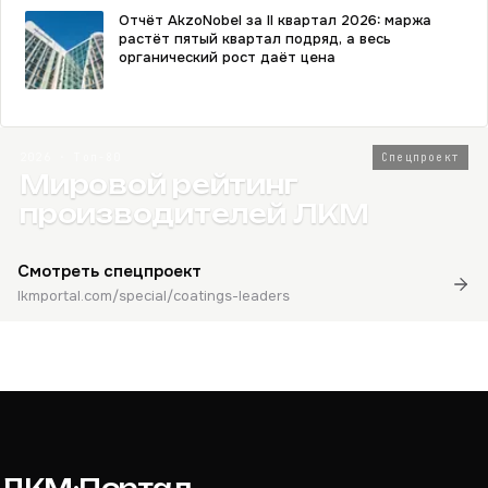
Отчёт AkzoNobel за II квартал 2026: маржа
растёт пятый квартал подряд, а весь
органический рост даёт цена
2026 · Топ-80
Спецпроект
Мировой рейтинг
производителей ЛКМ
Смотреть спецпроект
lkmportal.com/special/coatings-leaders
ЛКМ·Портал