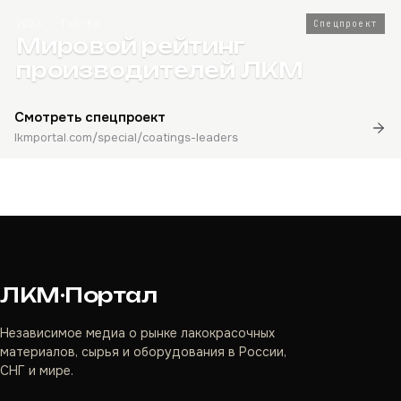
2026 · Топ-80
Спецпроект
Мировой рейтинг
производителей ЛКМ
Смотреть спецпроект
lkmportal.com/special/coatings-leaders
ЛКМ·Портал
Независимое медиа о рынке лакокрасочных
материалов, сырья и оборудования в России,
СНГ и мире.