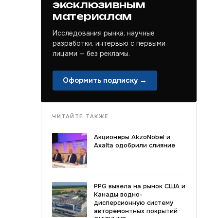
эксклюзивным
материалам
Исследования рынка, научные
разработки, интервью с первыми
лицами — без рекламы.
Оформить подписку →
ЧИТАЙТЕ ТАКЖЕ
Акционеры AkzoNobel и
Axalta одобрили слияние
PPG вывела на рынок США и
Канады водно-
дисперсионную систему
авторемонтных покрытий