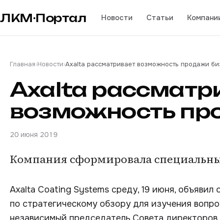
ЛКМ·Портал
Новости
Статьи
Компани
Главная
›
Новости
›
Axalta рассматривает возможность продажи би
Axalta рассматр
возможность пр
20 июня 2019
Компания сформировала специальны
Axalta Coating Systems среду, 19 июня, объявил
по стратегическому обзору для изучения вопро
независимый председатель Совета директоров 