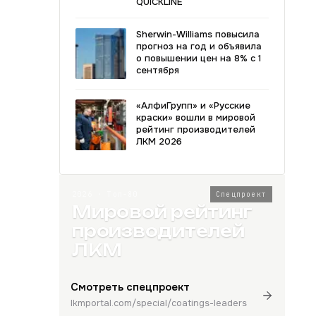
QUICKLINE
Sherwin-Williams повысила
прогноз на год и объявила
о повышении цен на 8% с 1
сентября
«АлфиГрупп» и «Русские
краски» вошли в мировой
рейтинг производителей
ЛКМ 2026
2026 · Топ-80
Спецпроект
Мировой рейтинг
производителей
ЛКМ
Смотреть спецпроект
lkmportal.com/special/coatings-leaders