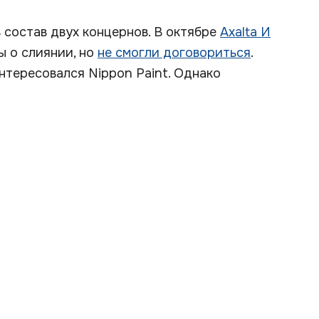
в состав двух концернов. В октябре
Axalta И
ы о слиянии, но
не смогли договориться
.
нтересовался Nippon Paint. Однако