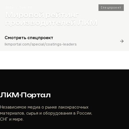
2026 · Топ-80
Спецпроект
Мировой рейтинг
производителей ЛКМ
Смотреть спецпроект
lkmportal.com/special/coatings-leaders
ЛКМ·Портал
Независимое медиа о рынке лакокрасочных
материалов, сырья и оборудования в России,
СНГ и мире.