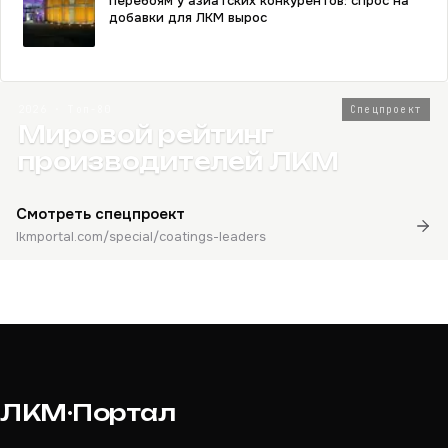
перебоям у азиатских конкурентов: спрос на
добавки для ЛКМ вырос
2026 · Топ-80
Спецпроект
Мировой рейтинг
производителей ЛКМ
Смотреть спецпроект
lkmportal.com/special/coatings-leaders
ЛКМ·Портал