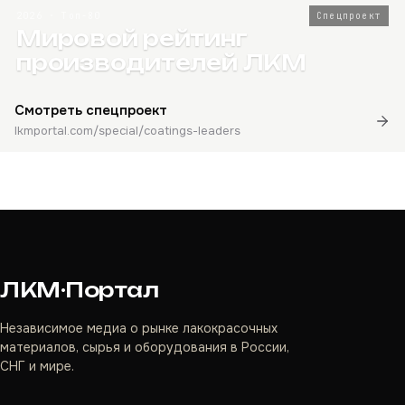
2026 · Топ-80
Спецпроект
Мировой рейтинг
производителей ЛКМ
Смотреть спецпроект
lkmportal.com/special/coatings-leaders
ЛКМ·Портал
Независимое медиа о рынке лакокрасочных
материалов, сырья и оборудования в России,
СНГ и мире.