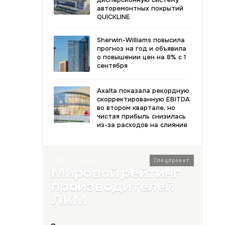
авторемонтных покрытий
QUICKLINE
Sherwin-Williams повысила
прогноз на год и объявила
о повышении цен на 8% с 1
сентября
Axalta показала рекордную
скорректированную EBITDA
во втором квартале, но
чистая прибыль снизилась
из-за расходов на слияние
2026 · Топ-80
Спецпроект
Мировой рейтинг
производителей
ЛКМ