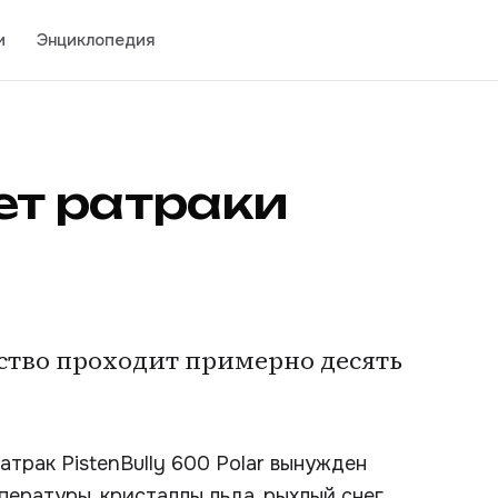
и
Энциклопедия
т ратраки
ство проходит примерно десять
трак PistenBully 600 Polar вынужден
пературы, кристаллы льда, рыхлый снег,