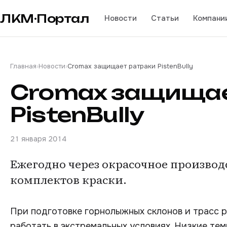
ЛКМ·Портал
Новости
Статьи
Компани
Главная
›
Новости
›
Cromax защищает ратраки PistenBully
Cromax защищае
PistenBully
21 января 2014
Ежегодно через окрасочное производ
комплектов краски.
При подготовке горнолыжных склонов и трасс ра
работать в экстремальных условиях. Низкие тем