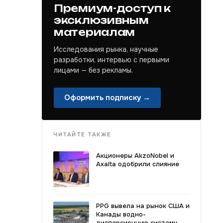
Премиум-доступ к
эксклюзивным
материалам
Исследования рынка, научные
разработки, интервью с первыми
лицами — без рекламы.
Оформить подписку →
ЧИТАЙТЕ ТАКЖЕ
Акционеры AkzoNobel и
Axalta одобрили слияние
PPG вывела на рынок США и
Канады водно-
дисперсионную систему