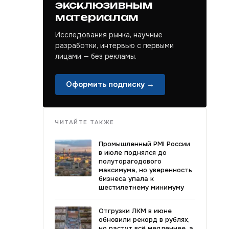
эксклюзивным
материалам
Исследования рынка, научные
разработки, интервью с первыми
лицами — без рекламы.
Оформить подписку →
ЧИТАЙТЕ ТАКЖЕ
Промышленный PMI России
в июле поднялся до
полуторагодового
максимума, но уверенность
бизнеса упала к
шестилетнему минимуму
Отгрузки ЛКМ в июне
обновили рекорд в рублях,
но растут всё медленнее, а