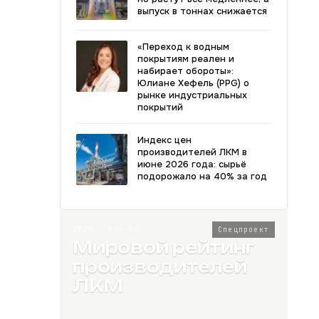
выпуск в тоннах снижается
«Переход к водным
покрытиям реален и
набирает обороты»:
Юлиане Хефель (PPG) о
рынке индустриальных
покрытий
Индекс цен
производителей ЛКМ в
июне 2026 года: сырьё
подорожало на 40% за год
2026 · Топ-80
Спецпроект
Мировой рейтинг
производителей
ЛКМ