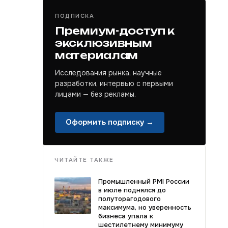
ПОДПИСКА
Премиум-доступ к
эксклюзивным
материалам
Исследования рынка, научные
разработки, интервью с первыми
лицами — без рекламы.
Оформить подписку →
ЧИТАЙТЕ ТАКЖЕ
Промышленный PMI России
в июле поднялся до
полуторагодового
максимума, но уверенность
бизнеса упала к
шестилетнему минимуму