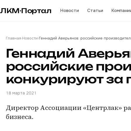
ЛКМ·Портал
Новости
Статьи
Компани
Главная
›
Новости
›
Геннадий Аверьянов: российские производител
Геннадий Аверья
российские про
конкурируют за 
18 марта 2021
Директор Ассоциации «Центрлак» рас
бизнеса.