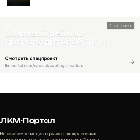
2026 · Топ-80
Спецпроект
Мировой рейтинг
производителей ЛКМ
Смотреть спецпроект
lkmportal.com/special/coatings-leaders
ЛКМ·Портал
Независимое медиа о рынке лакокрасочных