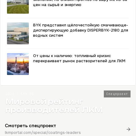
цен на сырьё и энергию
BYK представил щёлочестойкую смачивающе-
диспергирующую добавку DISPERBYK-2180 для
водных систем
От цены к наличию: топливный кризис
перекраивает рынок растворителей для ЛКМ
2026 · Топ-80
Спецпроект
Мировой рейтинг
производителей ЛКМ
Смотреть спецпроект
lkmportal.com/special/coatings-leaders