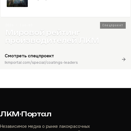
2026 · Топ-80
Спецпроект
Мировой рейтинг
производителей ЛКМ
Смотреть спецпроект
lkmportal.com/special/coatings-leaders
ЛКМ·Портал
Независимое медиа о рынке лакокрасочных