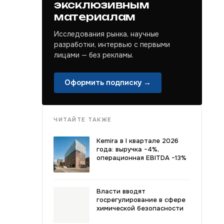
эксклюзивным
материалам
Исследования рынка, научные
разработки, интервью с первыми
лицами — без рекламы.
Оформить подписку →
ЧИТАЙТЕ ТАКЖЕ
Kemira в I квартале 2026
года: выручка −4%,
операционная EBITDA −13%
Власти вводят
госрегулирование в сфере
химической безопасности