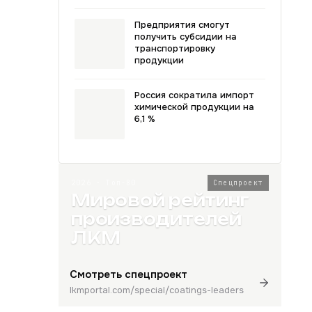
Предприятия смогут
получить субсидии на
транспортировку
продукции
Россия сократила импорт
химической продукции на
6,1 %
2026 · Топ-80
Спецпроект
Мировой рейтинг
производителей
ЛКМ
Смотреть спецпроект
lkmportal.com/special/coatings-leaders