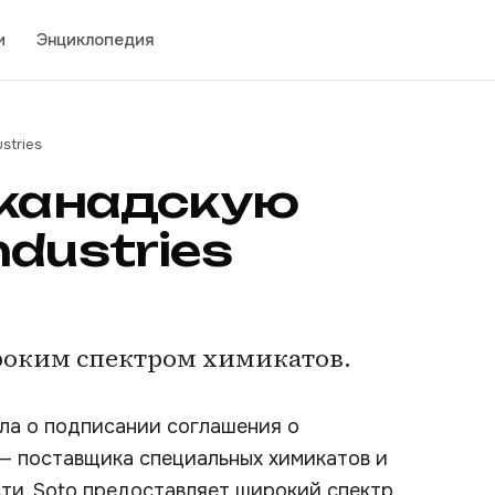
и
Энциклопедия
stries
 канадскую
dustries
оким спектром химикатов.
ла о подписании соглашения о
 — поставщика специальных химикатов и
и. Soto предоставляет широкий спектр