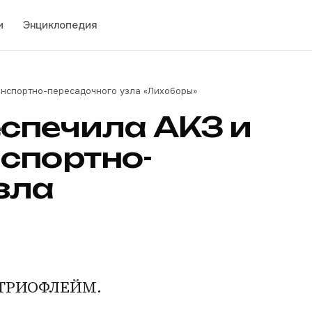
и
Энциклопедия
анспортно-пересадочного узла «Лихоборы»
спечила АКЗ и
спортно-
зла
 ТРИОФЛЕЙМ.