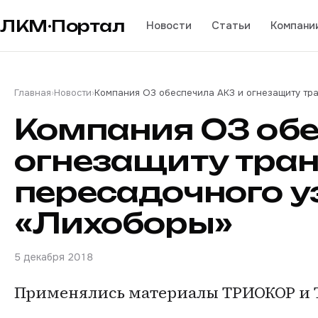
ЛКМ·Портал
Новости
Статьи
Компани
Главная
›
Новости
›
Компания О3 обеспечила АКЗ и огнезащиту тр
Компания О3 обе
огнезащиту тран
пересадочного у
«Лихоборы»
5 декабря 2018
Применялись материалы ТРИОКОР и