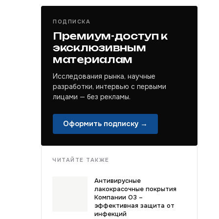
ПОДПИСКА
Премиум-доступ к
эксклюзивным
материалам
Исследования рынка, научные
разработки, интервью с первыми
лицами — без рекламы.
Оформить подписку →
ЧИТАЙТЕ ТАКЖЕ
Антивирусные
лакокрасочные покрытия
Компании О3 –
эффективная защита от
инфекций