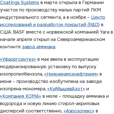
Coatings Systems
в марте открыла в Германии
участок по производству малых партий ЛКМ
индустриального сегмента, а в ноябре –
Центр
исследований и разработок покрытий (R&D)
в
США. BASF вместе с норвежской компанией Yara в
начале апреля открыл на Североамериканском
континте
завод аммиака
.
«Уфаоргсинтез»
в мае ввела в эксплуатацию
модернизированную установку по выпуску
изопропилбензола,
«Нижнекамскнефтехим»
в
июне – производство изобутилена на заводе
изопрена-мономера,
«КуйбышевАзот»
и
«Компания ХОМА»
в июле – площадку аммиака и
водорода и новую линию стирол-акриловых
дисперсий соответственно,
«Аэрозолекс»
в