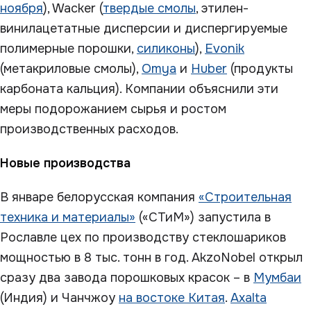
ноября
), Wacker (
твердые смолы
, этилен-
винилацетатные дисперсии и диспергируемые
полимерные порошки,
силиконы
),
Evonik
(метакриловые смолы),
Omya
и
Huber
(продукты
карбоната кальция). Компании объяснили эти
меры подорожанием сырья и ростом
производственных расходов.
Новые производства
В январе белорусская компания
«Строительная
техника и материалы»
(«СТиМ») запустила в
Рославле цех по производству стеклошариков
мощностью в 8 тыс. тонн в год. AkzoNobel открыл
сразу два завода порошковых красок – в
Мумбаи
(Индия) и Чанчжоу
на востоке Китая
.
Axalta