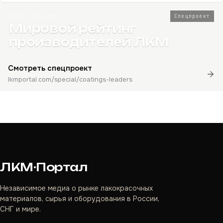
2026 · Топ-80
Спецпроект
Мировой рейтинг
производителей ЛКМ
Смотреть спецпроект
lkmportal.com/special/coatings-leaders
ЛКМ·Портал
Независимое медиа о рынке лакокрасочных
материалов, сырья и оборудования в России,
СНГ и мире.