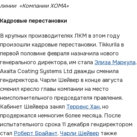
линии «Компании ХОМА»
Кадровые перестановки
В крупных производителях ЛКМ в этом году
произошли кадровые перестановки. Tikkurila в
первой половине февраля назначила нового
генерального директора, им стала
Элиза Маркула
.
Axalta Coating Systems Ltd дважды сменила
гендиректора. Чарли Шейвер в конце августа
сменил кресло главы компании на место
неисполнительного председателя правления.
Кабинет Шейвера занял
Терренс Хан
, но
продержался немногим более месяца. После
испытательного срока 11 декабря гендиректором
стал
Роберт Брайант
.
Чарли Шейвер
также