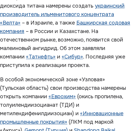
диоксида титана намерены создать
украинский
производитель ильменитового концентрата
«Велта»
– в Израиле, а также
Башкирская содовая
компания
– в России и Казахстане. На
отечественном рынке, возможно, появится свой
малеиновый ангидрид. Об этом заявляли
компании
«Татнефть»
и
«Сибур»
. Последняя уже
приступила к реализации проекта.
В особой экономической зоне «Узловая»
(Тульская область) свои производства намерены
открыть компании
«Еврохим»
(окись пропилена,
толуилендиизоцианат (ТДИ) и
метилендифенилдиизоциан) и
«Инновационные
промышленные покрытия»
(ЛКМ под маркой
«Акрус»).
Gemont (Турция)
и
Shandong Baikal