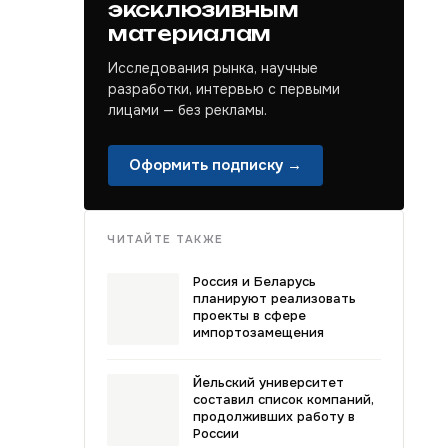
эксклюзивным
материалам
Исследования рынка, научные
разработки, интервью с первыми
лицами — без рекламы.
Оформить подписку →
ЧИТАЙТЕ ТАКЖЕ
Россия и Беларусь
планируют реализовать
проекты в сфере
импортозамещения
Йельский университет
составил список компаний,
продолживших работу в
России