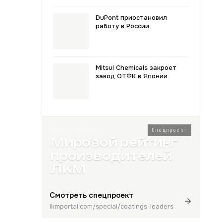
DuPont приостановил
работу в России
Mitsui Chemicals закроет
завод ОТФК в Японии
2026 · Топ-80
Спецпроект
Мировой рейтинг
производителей
ЛКМ
Смотреть спецпроект
lkmportal.com/special/coatings-leaders