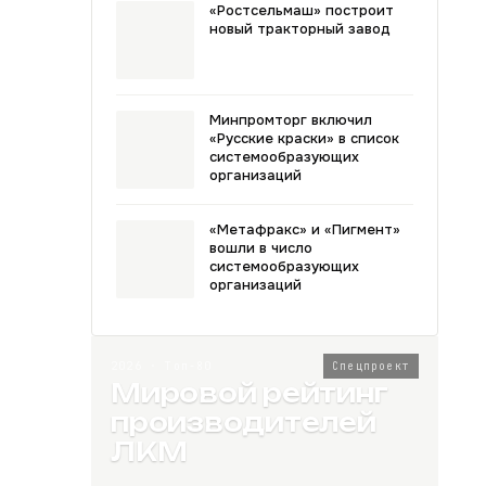
«Ростсельмаш» построит
новый тракторный завод
Минпромторг включил
«Русские краски» в список
системообразующих
организаций
«Метафракс» и «Пигмент»
вошли в число
системообразующих
организаций
2026 · Топ-80
Спецпроект
Мировой рейтинг
производителей
ЛКМ