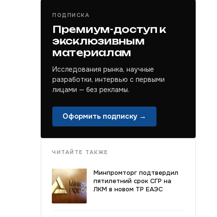
ПОДПИСКА
Премиум-доступ к
эксклюзивным
материалам
Исследования рынка, научные
разработки, интервью с первыми
лицами — без рекламы.
Оформить подписку →
ЧИТАЙТЕ ТАКЖЕ
Минпромторг подтвердил
пятилетний срок СГР на
ЛКМ в новом ТР ЕАЭС