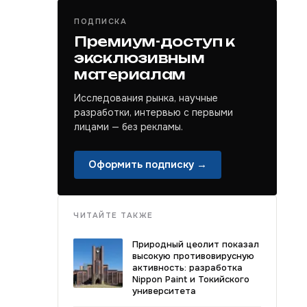
ПОДПИСКА
Премиум-доступ к
эксклюзивным
материалам
Исследования рынка, научные
разработки, интервью с первыми
лицами — без рекламы.
Оформить подписку →
ЧИТАЙТЕ ТАКЖЕ
Природный цеолит показал
высокую противовирусную
активность: разработка
Nippon Paint и Токийского
университета