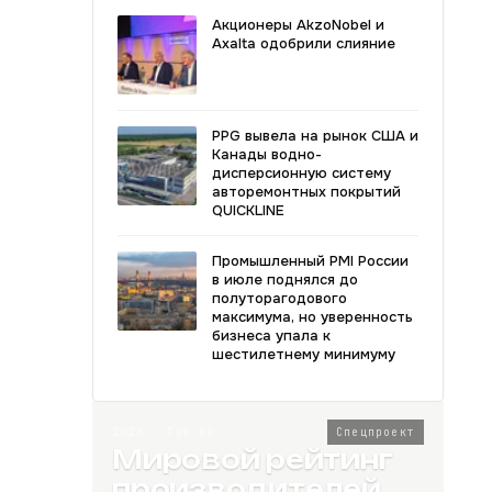
Акционеры AkzoNobel и
Axalta одобрили слияние
PPG вывела на рынок США и
Канады водно-
дисперсионную систему
авторемонтных покрытий
QUICKLINE
Промышленный PMI России
в июле поднялся до
полуторагодового
максимума, но уверенность
бизнеса упала к
шестилетнему минимуму
2026 · Топ-80
Спецпроект
Мировой рейтинг
производителей