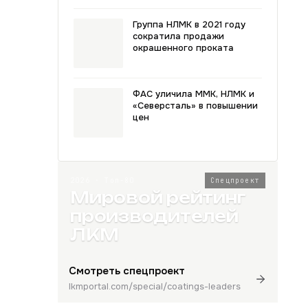
Группа НЛМК в 2021 году
сократила продажи
окрашенного проката
ФАС уличила ММК, НЛМК и
«Северсталь» в повышении
цен
2026 · Топ-80
Спецпроект
Мировой рейтинг
производителей
ЛКМ
Смотреть спецпроект
lkmportal.com/special/coatings-leaders