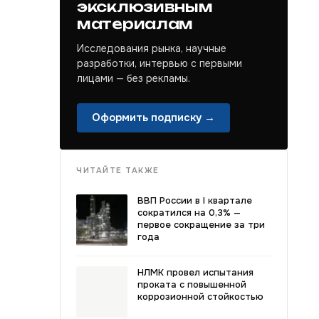
эксклюзивным
материалам
Исследования рынка, научные
разработки, интервью с первыми
лицами — без рекламы.
Оформить подписку →
ЧИТАЙТЕ ТАКЖЕ
ВВП России в I квартале
сократился на 0,3% —
первое сокращение за три
года
НЛМК провел испытания
проката с повышенной
коррозионной стойкостью