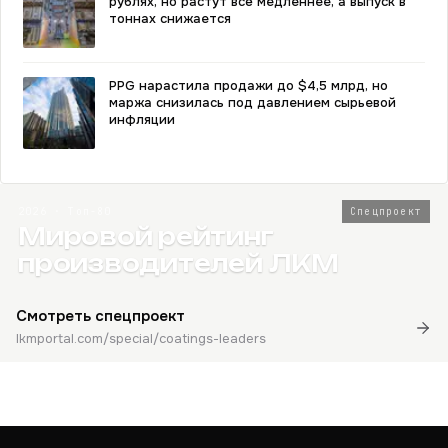
рублях, но растут всё медленнее, а выпуск в
тоннах снижается
PPG нарастила продажи до $4,5 млрд, но
маржа снизилась под давлением сырьевой
инфляции
2026 · Топ-80
Спецпроект
Мировой рейтинг
производителей ЛКМ
Смотреть спецпроект
lkmportal.com/special/coatings-leaders