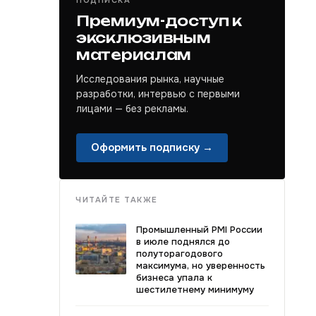
ПОДПИСКА
Премиум-доступ к
эксклюзивным
материалам
Исследования рынка, научные
разработки, интервью с первыми
лицами — без рекламы.
Оформить подписку →
ЧИТАЙТЕ ТАКЖЕ
Промышленный PMI России
в июле поднялся до
полуторагодового
максимума, но уверенность
бизнеса упала к
шестилетнему минимуму