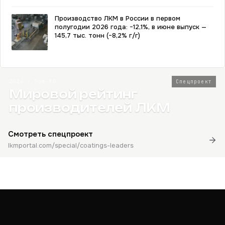
Производство ЛКМ в России в первом
полугодии 2026 года: −12,1%, в июне выпуск —
145,7 тыс. тонн (−8,2% г/г)
2026 · Топ-80
Спецпроект
Мировой рейтинг
производителей ЛКМ
Смотреть спецпроект
lkmportal.com/special/coatings-leaders