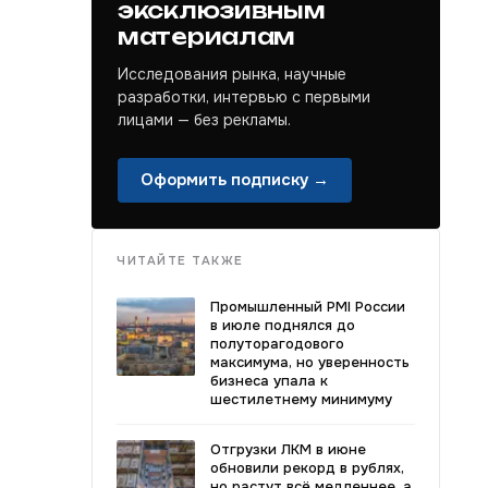
эксклюзивным
материалам
Исследования рынка, научные
разработки, интервью с первыми
лицами — без рекламы.
Оформить подписку →
ЧИТАЙТЕ ТАКЖЕ
Промышленный PMI России
в июле поднялся до
полуторагодового
максимума, но уверенность
бизнеса упала к
шестилетнему минимуму
Отгрузки ЛКМ в июне
обновили рекорд в рублях,
но растут всё медленнее, а