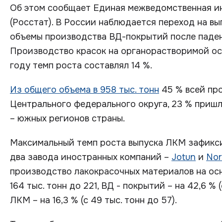
Об этом сообщает Единая межведомственная и
(Росстат). В России наблюдается переход на вып
объемы производства ВД-покрытий после падения
Производство красок на органорастворимой осно
году темп роста составлял 14 %.
Из общего объема в 958 тыс. тонн
45 % всей пр
Центрального федерального округа, 23 % пришл
– южных регионов страны.
Максимальный темп роста выпуска ЛКМ зафиксир
два завода иностранных компаний –
Jotun
и
Nor
производство лакокрасочных материалов на осн
164 тыс. тонн до 221, ВД - покрытий – на 42,6 % 
ЛКМ – на 16,3 % (с 49 тыс. тонн до 57).