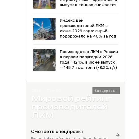
выпуск в тоннах снижается
Индекс цен
производителей ЛКМ в
июне 2026 года: сырьё
подорожало на 40% за год
Производство ЛКМ в России
в первом полугодии 2026
года: −12,1%, в июне выпуск
— 145,7 тыс. тонн (−8,2% г/г)
2026 · Топ-80
Спецпроект
Мировой рейтинг
производителей
ЛКМ
Смотреть спецпроект
lkmportal.com/special/coatings-leaders