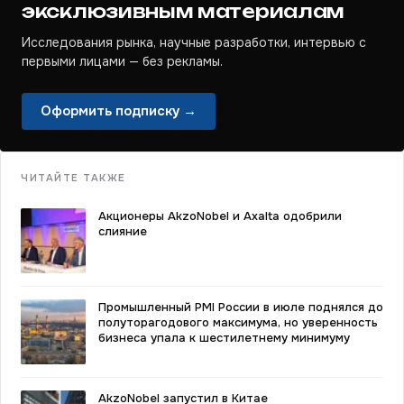
эксклюзивным материалам
Исследования рынка, научные разработки, интервью с
первыми лицами — без рекламы.
Оформить подписку →
ЧИТАЙТЕ ТАКЖЕ
Акционеры AkzoNobel и Axalta одобрили
слияние
Промышленный PMI России в июле поднялся до
полуторагодового максимума, но уверенность
бизнеса упала к шестилетнему минимуму
AkzoNobel запустил в Китае