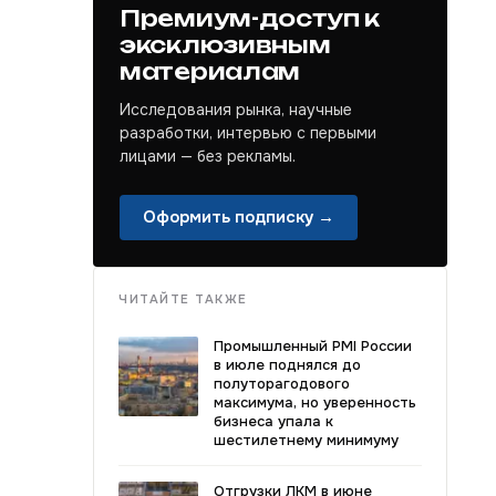
Премиум-доступ к
эксклюзивным
материалам
Исследования рынка, научные
разработки, интервью с первыми
лицами — без рекламы.
Оформить подписку →
ЧИТАЙТЕ ТАКЖЕ
Промышленный PMI России
в июле поднялся до
полуторагодового
максимума, но уверенность
бизнеса упала к
шестилетнему минимуму
Отгрузки ЛКМ в июне