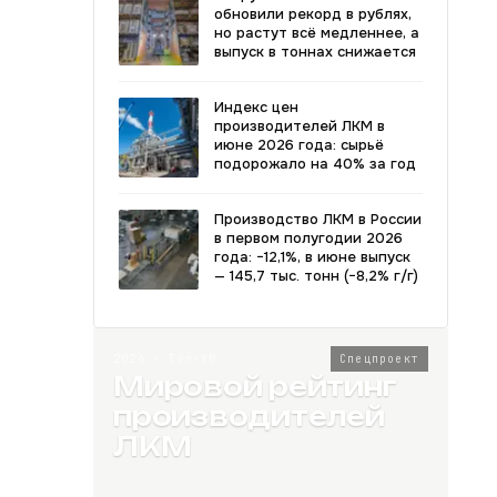
обновили рекорд в рублях,
но растут всё медленнее, а
выпуск в тоннах снижается
Индекс цен
производителей ЛКМ в
июне 2026 года: сырьё
подорожало на 40% за год
Производство ЛКМ в России
в первом полугодии 2026
года: −12,1%, в июне выпуск
— 145,7 тыс. тонн (−8,2% г/г)
2026 · Топ-80
Спецпроект
Мировой рейтинг
производителей
ЛКМ