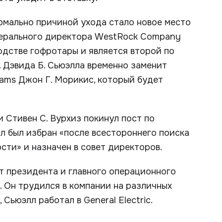
рмально причиной ухода стало новое место
нерального директора WestRock Company
одстве гофротары и является второй по
 Дэвида Б. Сьюэлла временно заменит
iams Джон Г. Морикис, который будет
 Стивен С. Вурхиз покинул пост по
лл был избран «после всестороннего поиска
сти» и назначен в совет директоров.
т президента и главного операционного
а. Он трудился в компании на различных
 Сьюэлл работал в General Electric.