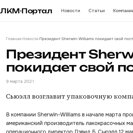
ЛКМ·Портал
Новости
Статьи
Компани
Главная
›
Новости
›
Президент Sherwin-Williams покидает свой пост
Президент Sherwi
покидает свой п
9 марта 2021
Сьюэлл возглавит упаковочную комп
В компании Sherwin-Williams в начале марта пр
американский производитель лакокрасочных мат
операционного директор Дэвид Б. Сьюэлл 12 мар