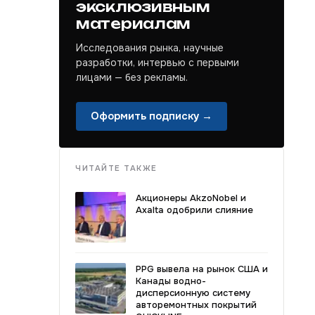
эксклюзивным
материалам
Исследования рынка, научные
разработки, интервью с первыми
лицами — без рекламы.
Оформить подписку →
ЧИТАЙТЕ ТАКЖЕ
Акционеры AkzoNobel и
Axalta одобрили слияние
PPG вывела на рынок США и
Канады водно-
дисперсионную систему
авторемонтных покрытий