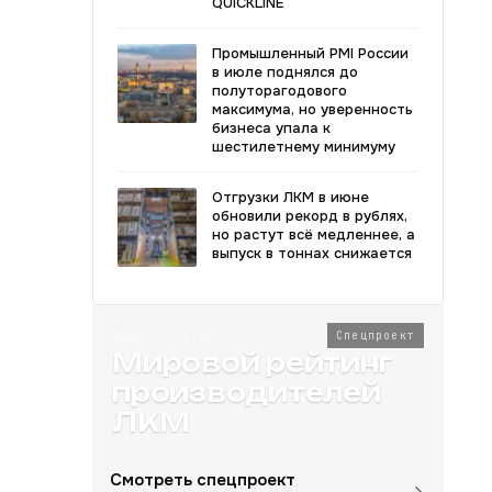
QUICKLINE
Промышленный PMI России
в июле поднялся до
полуторагодового
максимума, но уверенность
бизнеса упала к
шестилетнему минимуму
Отгрузки ЛКМ в июне
обновили рекорд в рублях,
но растут всё медленнее, а
выпуск в тоннах снижается
2026 · Топ-80
Спецпроект
Мировой рейтинг
производителей
ЛКМ
Смотреть спецпроект