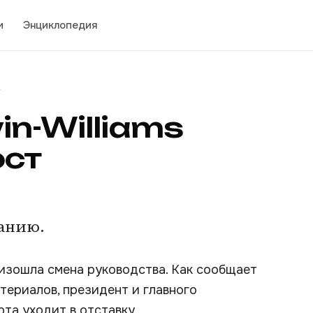
и
Энциклопедия
n-Williams
ост
анию.
оизошла смена руководства. Как сообщает
ериалов, президент и главного
та уходит в отставку.