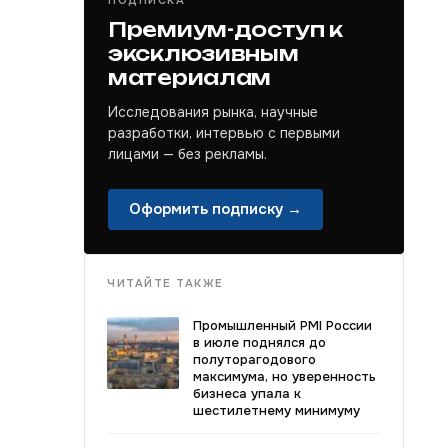
ПОДПИСКА
Премиум-доступ к
эксклюзивным
материалам
Исследования рынка, научные
разработки, интервью с первыми
лицами — без рекламы.
Оформить подписку →
ЧИТАЙТЕ ТАКЖЕ
Промышленный PMI России
в июле поднялся до
полуторагодового
максимума, но уверенность
бизнеса упала к
шестилетнему минимуму