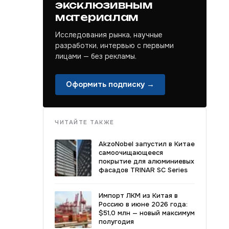
эксклюзивным
материалам
Исследования рынка, научные
разработки, интервью с первыми
лицами — без рекламы.
Оформить подписку →
ЧИТАЙТЕ ТАКЖЕ
AkzoNobel запустил в Китае
самоочищающееся
покрытие для алюминиевых
фасадов TRINAR SC Series
Импорт ЛКМ из Китая в
Россию в июне 2026 года:
$51,0 млн — новый максимум
полугодия