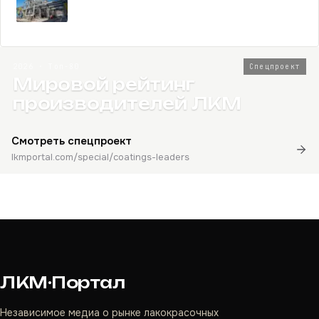
2026 · Топ-80
Спецпроект
Мировой рейтинг
производителей ЛКМ
Смотреть спецпроект
lkmportal.com/special/coatings-leaders
ЛКМ·Портал
Независимое медиа о рынке лакокрасочных