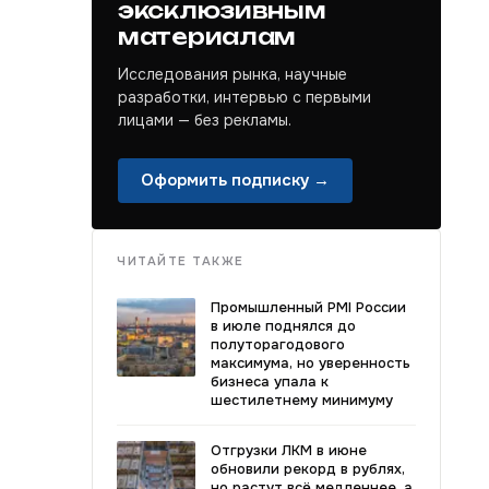
эксклюзивным
материалам
Исследования рынка, научные
разработки, интервью с первыми
лицами — без рекламы.
Оформить подписку →
ЧИТАЙТЕ ТАКЖЕ
Промышленный PMI России
в июле поднялся до
полуторагодового
максимума, но уверенность
бизнеса упала к
шестилетнему минимуму
Отгрузки ЛКМ в июне
обновили рекорд в рублях,
но растут всё медленнее, а