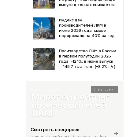
выпуск в тоннах снижается
Индекс цен
производителей ЛКМ в
июне 2026 года: сырьё
подорожало на 40% за год
Производство ЛКМ в России
в первом полугодии 2026
года: −12,1%, в июне выпуск
— 145,7 тыс. тонн (−8,2% г/г)
2026 · Топ-80
Спецпроект
Мировой рейтинг
производителей
ЛКМ
Смотреть спецпроект
lkmportal.com/special/coatings-leaders