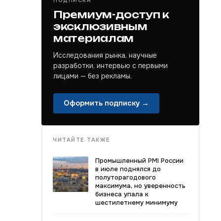
ПОДПИСКА
Премиум-доступ к
эксклюзивным
материалам
Исследования рынка, научные
разработки, интервью с первыми
лицами — без рекламы.
Оформить подписку →
ЧИТАЙТЕ ТАКЖЕ
Промышленный PMI России
в июле поднялся до
полуторагодового
максимума, но уверенность
бизнеса упала к
шестилетнему минимуму