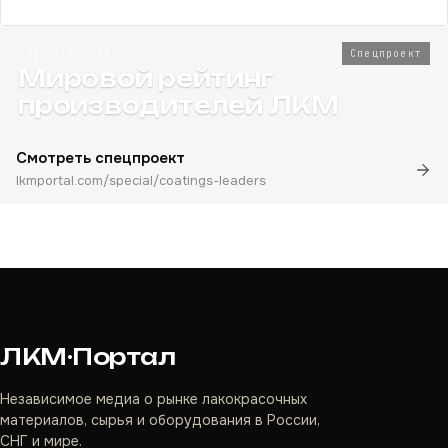
2026 · Топ-80
Спецпроект
Мировой рейтинг
производителей ЛКМ
Смотреть спецпроект
lkmportal.com/special/coatings-leaders
ЛКМ·Портал
Независимое медиа о рынке лакокрасочных
материалов, сырья и оборудования в России,
СНГ и мире.