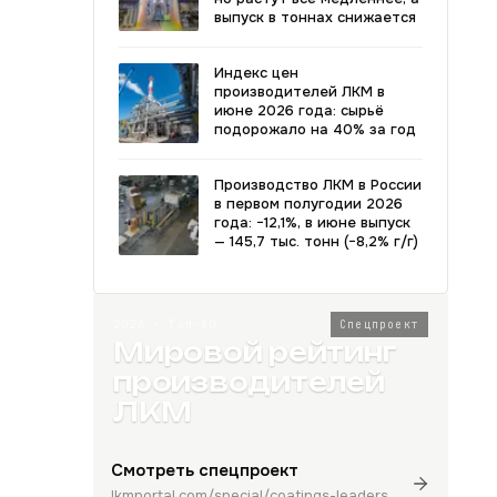
выпуск в тоннах снижается
Индекс цен
производителей ЛКМ в
июне 2026 года: сырьё
подорожало на 40% за год
Производство ЛКМ в России
в первом полугодии 2026
года: −12,1%, в июне выпуск
— 145,7 тыс. тонн (−8,2% г/г)
2026 · Топ-80
Спецпроект
Мировой рейтинг
производителей
ЛКМ
Смотреть спецпроект
lkmportal.com/special/coatings-leaders