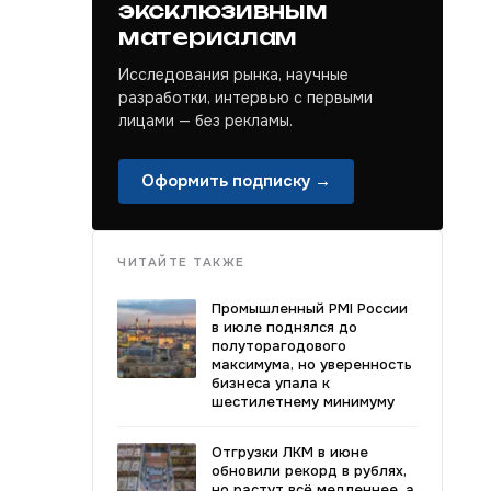
эксклюзивным
материалам
Исследования рынка, научные
разработки, интервью с первыми
лицами — без рекламы.
Оформить подписку →
ЧИТАЙТЕ ТАКЖЕ
Промышленный PMI России
в июле поднялся до
полуторагодового
максимума, но уверенность
бизнеса упала к
шестилетнему минимуму
Отгрузки ЛКМ в июне
обновили рекорд в рублях,
но растут всё медленнее, а