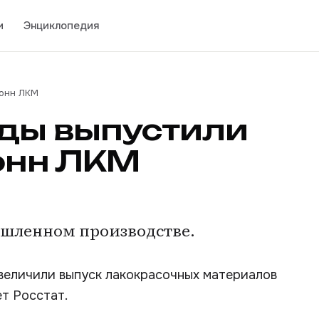
и
Энциклопедия
тонн ЛКМ
оды выпустили
тонн ЛКМ
ышленном производстве.
величили выпуск лакокрасочных материалов
ет Росстат.