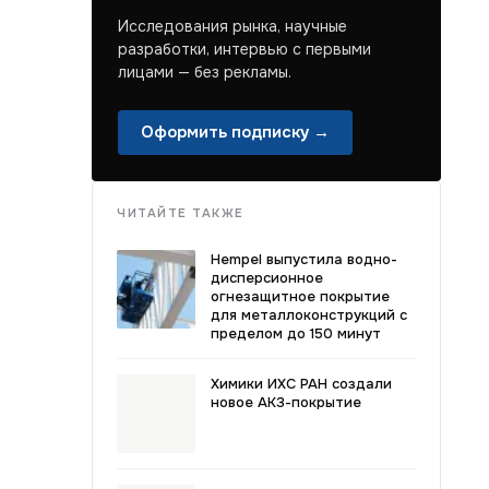
Исследования рынка, научные
разработки, интервью с первыми
лицами — без рекламы.
Оформить подписку →
ЧИТАЙТЕ ТАКЖЕ
Hempel выпустила водно-
дисперсионное
огнезащитное покрытие
для металлоконструкций с
пределом до 150 минут
Химики ИХС РАН создали
новое АКЗ-покрытие