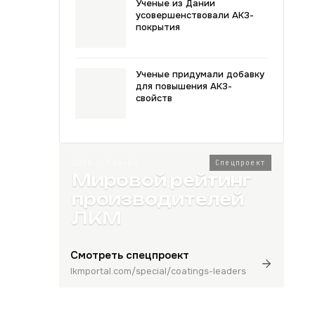
Ученые из Дании
усовершенствовали АКЗ-
покрытия
Ученые придумали добавку
для повышения АКЗ-
свойств
2026 · Топ-80
Спецпроект
Мировой рейтинг
производителей
ЛКМ
Смотреть спецпроект
lkmportal.com/special/coatings-leaders