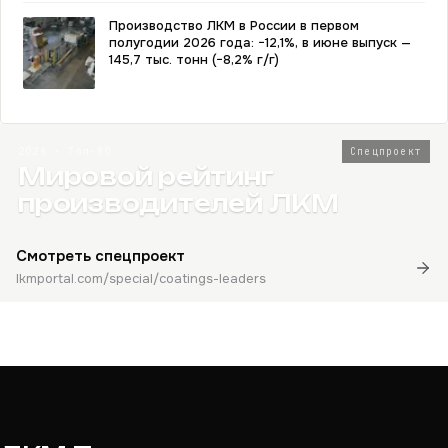
Производство ЛКМ в России в первом
полугодии 2026 года: −12,1%, в июне выпуск —
145,7 тыс. тонн (−8,2% г/г)
2026 · Топ-80
Спецпроект
Мировой рейтинг
производителей ЛКМ
Смотреть спецпроект
lkmportal.com/special/coatings-leaders