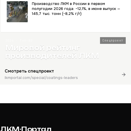
Производство ЛКМ в России в первом
полугодии 2026 года: −12,1%, в июне выпуск —
145,7 тыс. тонн (−8,2% г/г)
2026 · Топ-80
Спецпроект
Мировой рейтинг
производителей ЛКМ
Смотреть спецпроект
lkmportal.com/special/coatings-leaders
ЛКМ·Портал