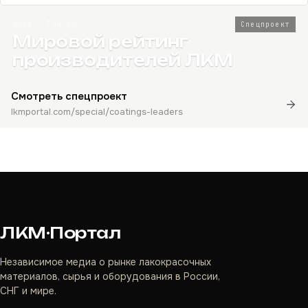
2026 · Топ-80
Спецпроект
Мировой рейтинг
производителей ЛКМ
Смотреть спецпроект
lkmportal.com/special/coatings-leaders
ЛКМ·Портал
Независимое медиа о рынке лакокрасочных
материалов, сырья и оборудования в России,
СНГ и мире.