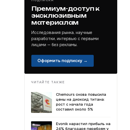
ПОДПИСКА
Премиум-доступ к
эксклюзивным
материалам
Исследования рынка, научные
разработки, интервью с первыми
лицами — без рекламы.
Оформить подписку →
ЧИТАЙТЕ ТАКЖЕ
Chemours снова повысила
цены на диоксид титана:
рост с начала года
составил около 5%
Evonik нарастил прибыль на
24% благодаря перебоям у