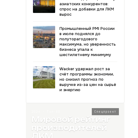
азиатских конкурентов:
спрос на добавки для ЛКМ
вырос
Промышленный PMI России
в июле поднялся до
полуторагодового
максимума, но уверенность
бизнеса упала к
шестилетнему минимуму
Wacker удержал рост за
счёт программы экономии,
но снизил прогноз по
выручке из-за цен на сырьё
и энергию
2026 · Топ-80
Спецпроект
Мировой рейтинг
производителей
ЛКМ