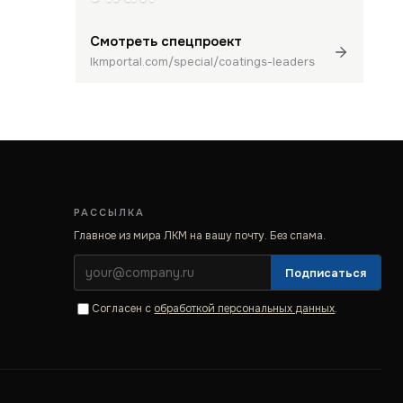
Смотреть спецпроект
lkmportal.com/special/coatings-leaders
РАССЫЛКА
Главное из мира ЛКМ на вашу почту. Без спама.
Подписаться
Согласен с
обработкой персональных данных
.