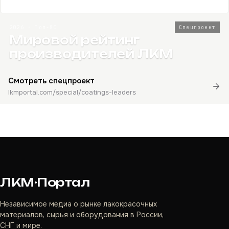
2026 · Топ-80
Спецпроект
Мировой рейтинг
производителей ЛКМ
Смотреть спецпроект
lkmportal.com/special/coatings-leaders
ЛКМ·Портал
Независимое медиа о рынке лакокрасочных
материалов, сырья и оборудования в России,
СНГ и мире.