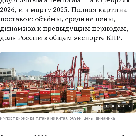
двузначными темпами — и к февралю
2026, и к марту 2025. Полная картина
поставок: объёмы, средние цены,
динамика к предыдущим периодам,
доля России в общем экспорте КНР.
ФОТО: PEXELS
Импорт диоксида титана из Китая: объём, цены, динамика