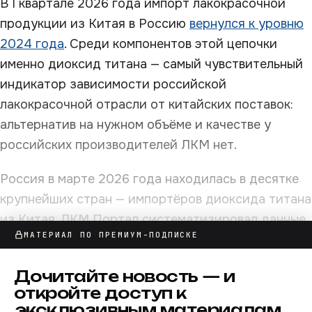
В I квартале 2026 года импорт лакокрасочной
продукции из Китая в Россию
вернулся к уровню
2024 года
. Среди компонентов этой цепочки
именно диоксид титана — самый чувствительный
индикатор зависимости российской
лакокрасочной отрасли от китайских поставок:
альтернатив на нужном объёме и качестве у
российских производителей ЛКМ нет.
Россия в марте 2026 года находилась в десятке
крупнейших стран — импортёров диоксида титана
из Китая. ЛКМ Портал систематизировал данные
МАТЕРИАЛ ПО ПРЕМИУМ-ПОДПИСКЕ
по поставкам в Россию: объёмы, стоимость,
средние цены, изменения к февралю 2026 года и
Дочитайте
новость
— и
марту 2025 года, доли в общем экспорте КНР.
откройте доступ к
эксклюзивным материалам