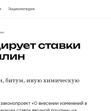
и
Энциклопедия
лин
ирует ставки
шлин
аки, битум, иную химическую
 законопроект «О внесении изменений в
икации ставок ввозной пошлины на