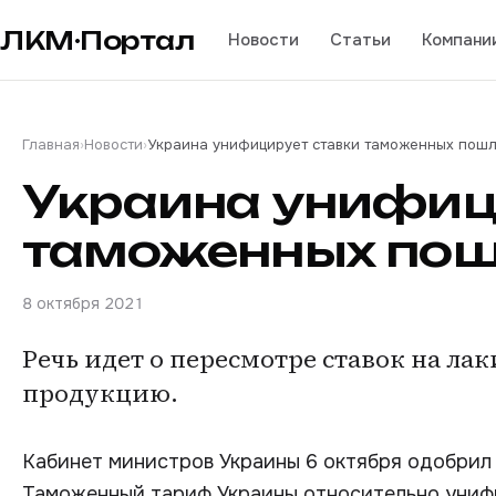
ЛКМ·Портал
Новости
Статьи
Компани
Главная
›
Новости
›
Украина унифицирует ставки таможенных пош
Украина унифиц
таможенных по
8 октября 2021
Речь идет о пересмотре ставок на л
продукцию.
Кабинет министров Украины 6 октября одобрил
Таможенный тариф Украины относительно униф