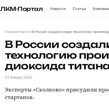
ЛКМ·Портал
Новости
Статьи
Компани
Главная
›
Новости
›
В России создали новую технологию производс
В России создал
технологию про
диоксида титан
27 января 2020
Эксперты «Сколково» присудили прое
стартапов.