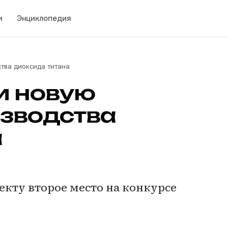
и
Энциклопедия
тва диоксида титана
и новую
изводства
а
кту второе место на конкурсе