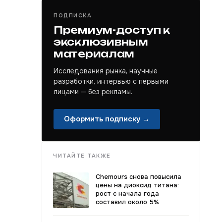
ПОДПИСКА
Премиум-доступ к
эксклюзивным
материалам
Исследования рынка, научные
разработки, интервью с первыми
лицами — без рекламы.
Оформить подписку →
ЧИТАЙТЕ ТАКЖЕ
Chemours снова повысила
цены на диоксид титана:
рост с начала года
составил около 5%