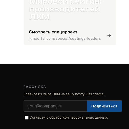
Мировой рейтинг
производителей
ЛКМ
Смотреть спецпроект
lkmportal.com/special/coatings-leaders
РАССЫЛКА
Главное из мира ЛКМ на вашу почту. Без спама.
Подписаться
Согласен с
обработкой персональных данных
.