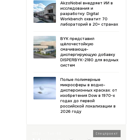
AkzoNobel внедряет ИИ в
исследования и
разработку: Digital
Workbench охватит 70
лабораторий в 20+ странах
BYK представил
щёлочестойкую
смачивающе-
диспергирующую добавку
DISPERBYK-2180 для водных
систем
Полые полимерные
микросферы в водно-
дисперсионных красках: от
изобретения Dow в 1970-х
годах до первой
российской локализации в
2026 году
2026 · Топ-80
Спецпроект