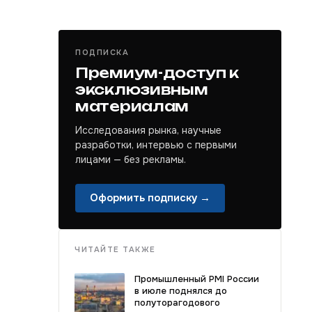
ПОДПИСКА
Премиум-доступ к
эксклюзивным
материалам
Исследования рынка, научные
разработки, интервью с первыми
лицами — без рекламы.
Оформить подписку →
ЧИТАЙТЕ ТАКЖЕ
Промышленный PMI России
в июле поднялся до
полуторагодового