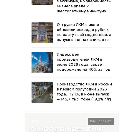
максимума, но уверенность
бизнеса упала к
шестилетнему минимуму
Отгрузки ЛКМ в июне
обновили рекорд в рублях,
но растут всё медленнее, а
выпуск в тоннах снижается
Индекс цен
производителей ЛКМ в
июне 2026 года: сырьё
подорожало на 40% за год
Производство ЛКМ в России
в первом полугодии 2026
года: −12,1%, в июне выпуск
— 145,7 тыс. тонн (−8,2% г/г)
2026 · Топ-80
Спецпроект
Мировой рейтинг