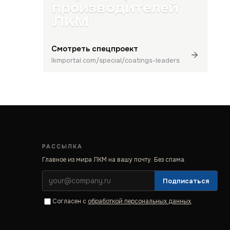
производителей
ЛКМ
Смотреть спецпроект
lkmportal.com/special/coatings-leaders
РАССЫЛКА
Главное из мира ЛКМ на вашу почту. Без спама.
Подписаться
Согласен с
обработкой персональных данных
.