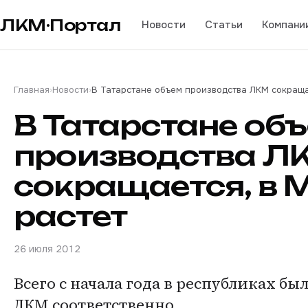
ЛКМ·Портал
Новости
Статьи
Компани
Главная
›
Новости
›
В Татарстане объем производства ЛКМ сокраща
В Татарстане об
производства Л
сокращается, в 
растет
26 июля 2012
Всего с начала года в республиках был
ЛКМ соответственно.