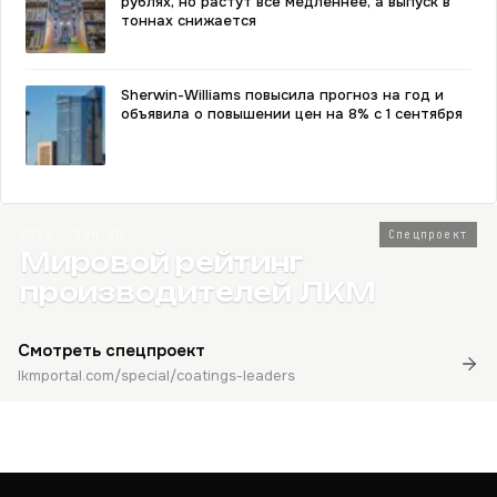
рублях, но растут всё медленнее, а выпуск в
тоннах снижается
Sherwin-Williams повысила прогноз на год и
объявила о повышении цен на 8% с 1 сентября
2026 · Топ-80
Спецпроект
Мировой рейтинг
производителей ЛКМ
Смотреть спецпроект
lkmportal.com/special/coatings-leaders