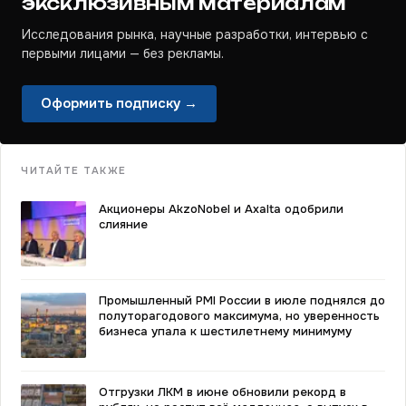
эксклюзивным материалам
Исследования рынка, научные разработки, интервью с
первыми лицами — без рекламы.
Оформить подписку →
ЧИТАЙТЕ ТАКЖЕ
Акционеры AkzoNobel и Axalta одобрили
слияние
Промышленный PMI России в июле поднялся до
полуторагодового максимума, но уверенность
бизнеса упала к шестилетнему минимуму
Отгрузки ЛКМ в июне обновили рекорд в