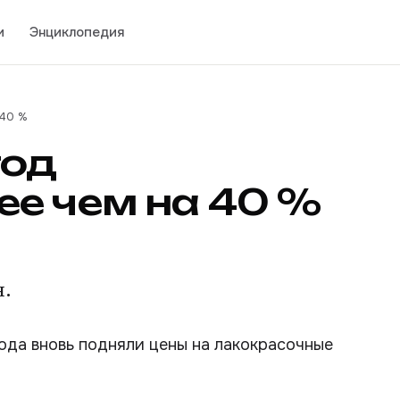
и
Энциклопедия
 40 %
год
е чем на 40 %
н.
ода вновь подняли цены на лакокрасочные