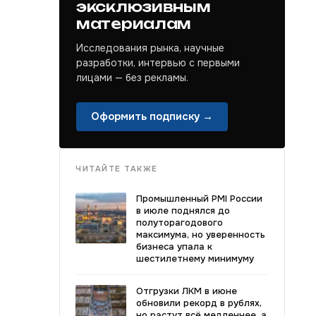
эксклюзивным
материалам
Исследования рынка, научные
разработки, интервью с первыми
лицами — без рекламы.
Оформить подписку →
ЧИТАЙТЕ ТАКЖЕ
Промышленный PMI России
в июле поднялся до
полуторагодового
максимума, но уверенность
бизнеса упала к
шестилетнему минимуму
Отгрузки ЛКМ в июне
обновили рекорд в рублях,
но растут всё медленнее, а