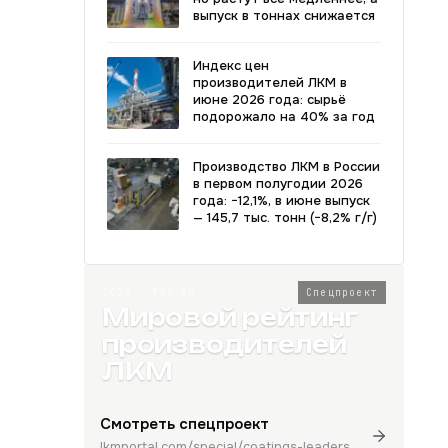
выпуск в тоннах снижается
Индекс цен
производителей ЛКМ в
июне 2026 года: сырьё
подорожало на 40% за год
Производство ЛКМ в России
в первом полугодии 2026
года: −12,1%, в июне выпуск
— 145,7 тыс. тонн (−8,2% г/г)
2026 · Топ-80
Спецпроект
Мировой рейтинг
производителей
ЛКМ
Смотреть спецпроект
lkmportal.com/special/coatings-leaders