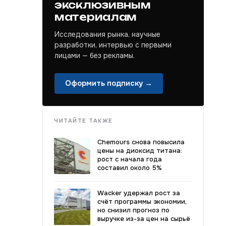
эксклюзивным
материалам
Исследования рынка, научные
разработки, интервью с первыми
лицами — без рекламы.
Оформить подписку →
ЧИТАЙТЕ ТАКЖЕ
Chemours снова повысила
цены на диоксид титана:
рост с начала года
составил около 5%
Wacker удержал рост за
счёт программы экономии,
но снизил прогноз по
выручке из-за цен на сырьё