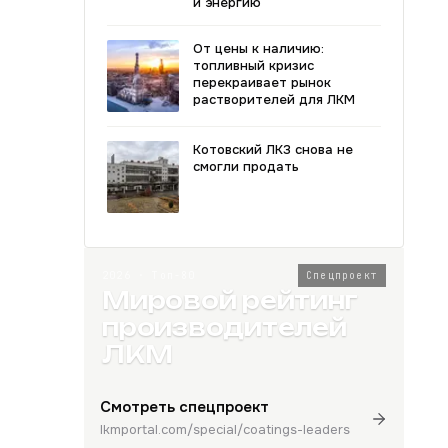
и энергию
От цены к наличию:
топливный кризис
перекраивает рынок
растворителей для ЛКМ
Котовский ЛКЗ снова не
смогли продать
2026 · Топ-80
Спецпроект
Мировой рейтинг
производителей
ЛКМ
Смотреть спецпроект
lkmportal.com/special/coatings-leaders