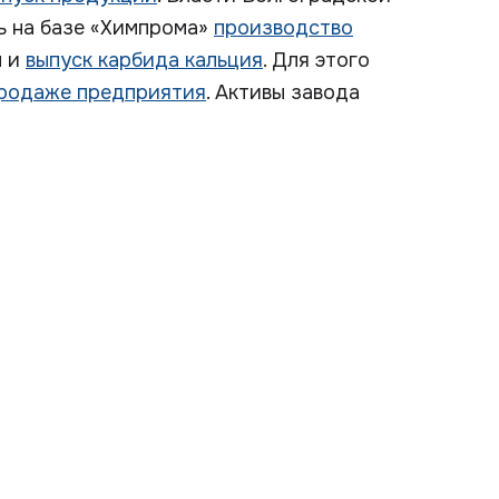
ть на базе «Химпрома»
производство
н и
выпуск карбида кальция
. Для этого
продаже предприятия
. Активы завода