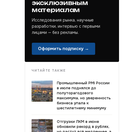
эксклюзивным
материалам
Исследования рынка, научные
разработки, интервью с первыми
лицами — без рекламы.
Оформить подписку →
ЧИТАЙТЕ ТАКЖЕ
Промышленный PMI России
в июле поднялся до
полуторагодового
максимума, но уверенность
бизнеса упала к
шестилетнему минимуму
Отгрузки ЛКМ в июне
обновили рекорд в рублях,
но растут всё медленнее, а