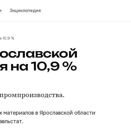
и
Энциклопедия
 10,9 %
рославской
 на 10,9 %
 промпроизводства.
х материалов в Ярославской области
авльстат.