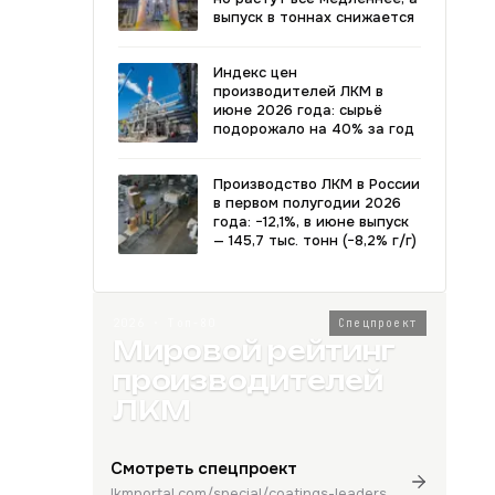
выпуск в тоннах снижается
Индекс цен
производителей ЛКМ в
июне 2026 года: сырьё
подорожало на 40% за год
Производство ЛКМ в России
в первом полугодии 2026
года: −12,1%, в июне выпуск
— 145,7 тыс. тонн (−8,2% г/г)
2026 · Топ-80
Спецпроект
Мировой рейтинг
производителей
ЛКМ
Смотреть спецпроект
lkmportal.com/special/coatings-leaders