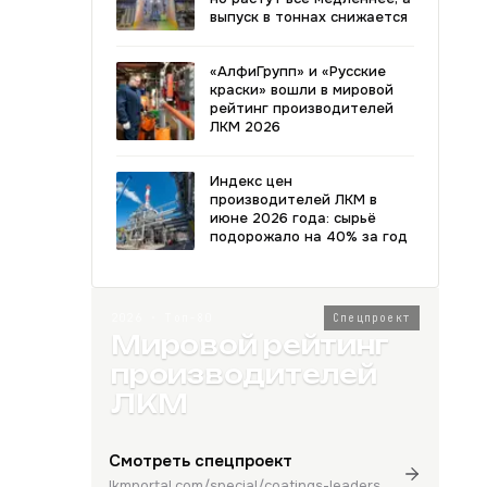
выпуск в тоннах снижается
«АлфиГрупп» и «Русские
краски» вошли в мировой
рейтинг производителей
ЛКМ 2026
Индекс цен
производителей ЛКМ в
июне 2026 года: сырьё
подорожало на 40% за год
2026 · Топ-80
Спецпроект
Мировой рейтинг
производителей
ЛКМ
Смотреть спецпроект
lkmportal.com/special/coatings-leaders