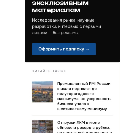
эксклюзивным
материалам
Исследования рынка, научные
разработки, интервью с первыми
лицами — без рекламы.
Оформить подписку →
ЧИТАЙТЕ ТАКЖЕ
Промышленный PMI России
в июле поднялся до
полуторагодового
максимума, но уверенность
бизнеса упала к
шестилетнему минимуму
Отгрузки ЛКМ в июне
обновили рекорд в рублях,
но растут всё медленнее, а